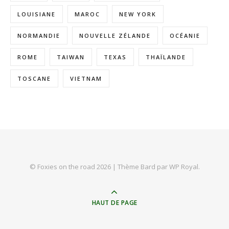
LOUISIANE
MAROC
NEW YORK
NORMANDIE
NOUVELLE ZÉLANDE
OCÉANIE
ROME
TAIWAN
TEXAS
THAÏLANDE
TOSCANE
VIETNAM
© Foxies on the road 2026 |
Thème Bard par
WP Royal
.
HAUT DE PAGE