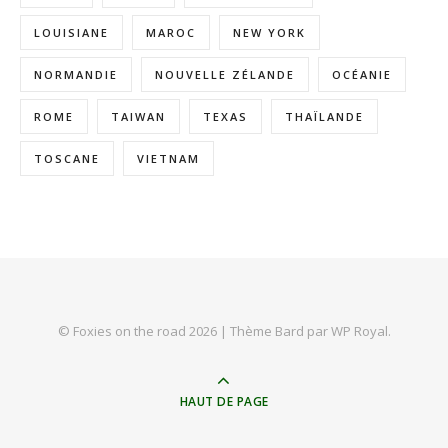
LOUISIANE
MAROC
NEW YORK
NORMANDIE
NOUVELLE ZÉLANDE
OCÉANIE
ROME
TAIWAN
TEXAS
THAÏLANDE
TOSCANE
VIETNAM
© Foxies on the road 2026 |
Thème Bard par
WP Royal
.
HAUT DE PAGE