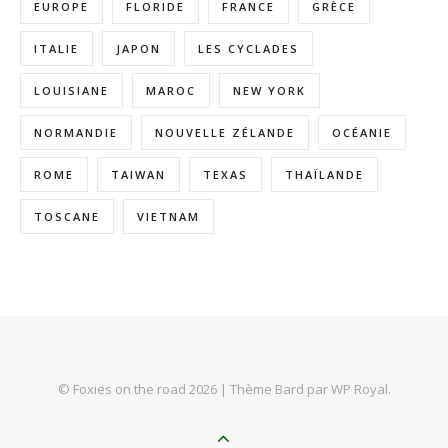
EUROPE
FLORIDE
FRANCE
GRÈCE
ITALIE
JAPON
LES CYCLADES
LOUISIANE
MAROC
NEW YORK
NORMANDIE
NOUVELLE ZÉLANDE
OCÉANIE
ROME
TAIWAN
TEXAS
THAÏLANDE
TOSCANE
VIETNAM
© Foxies on the road 2026 |
Thème Bard par
WP Royal
.