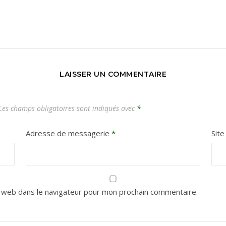
Carnets de voyages hors des sentiers battus
LAISSER UN COMMENTAIRE
es champs obligatoires sont indiqués avec
*
Adresse de messagerie
*
Sit
 web dans le navigateur pour mon prochain commentaire.