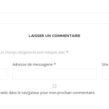
Carnets de voyages hors des sentiers battus
LAISSER UN COMMENTAIRE
es champs obligatoires sont indiqués avec
*
Adresse de messagerie
*
Sit
 web dans le navigateur pour mon prochain commentaire.