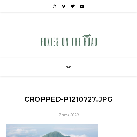
Carnets de voyages hors des sentiers battus
CROPPED-P1210727.JPG
7 avril 2020