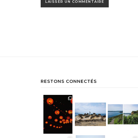
RESTONS CONNECTÉS
Jiufen • Taïwan Comme un air de Miyaz
Yehliu Geopark • Taïwan À la découv
Yehliu Geopark • Taïwan Le bonne surp