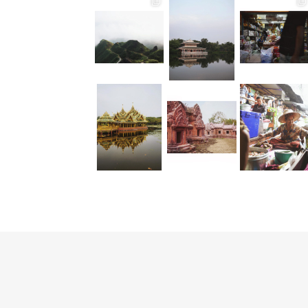
Teatop Mountain • Taïwan Raison n.352
Suan Sampran • Bangkok C’est un peu
Ancient City • Bangkok Dorure & Grisai
Ancient City • Bangkok Le parc d’Anc
• Floating market TGIF ! La bonne nou