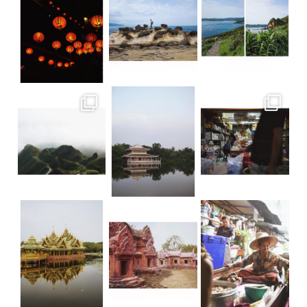
Teatop Mountain • Taïwan Raison n.352
Suan Sampran • Bangkok C’est un peu
Ancient City • Bangkok Dorure & Grisai
Ancient City • Bangkok Le parc d’Anc
• Floating market TGIF ! La bonne nou