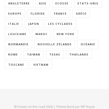
ANGLETERRE
ASIE
ECOSSE
ETATS-UNIS
EUROPE
FLORIDE
FRANCE
GRÈCE
ITALIE
JAPON
LES CYCLADES
LOUISIANE
MAROC
NEW YORK
NORMANDIE
NOUVELLE ZÉLANDE
OCÉANIE
ROME
TAIWAN
TEXAS
THAÏLANDE
TOSCANE
VIETNAM
© Foxies on the road 2026 |
Thème Bard par
WP Royal
.