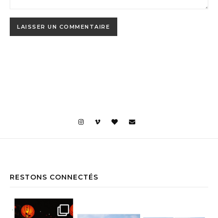
RESTONS CONNECTÉS
Jiufen • Taïwan Comme un air de Miyaz
Yehliu Geopark • Taïwan À la découv
Yehliu Geopark • Taïwan Le bonne surp