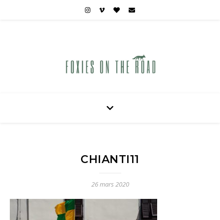
Carnets de voyages hors des sentiers battus
CHIANTI11
26 mars 2020