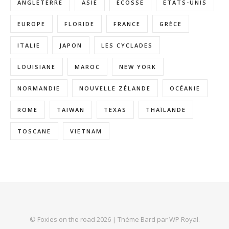
ANGLETERRE
ASIE
ECOSSE
ETATS-UNIS
EUROPE
FLORIDE
FRANCE
GRÈCE
ITALIE
JAPON
LES CYCLADES
LOUISIANE
MAROC
NEW YORK
NORMANDIE
NOUVELLE ZÉLANDE
OCÉANIE
ROME
TAIWAN
TEXAS
THAÏLANDE
TOSCANE
VIETNAM
© Foxies on the road 2026 |
Thème Bard par
WP Royal
.