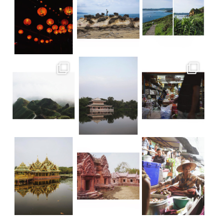
Teatop Mountain • Taïwan Raison n.352
Suan Sampran • Bangkok C’est un peu
Ancient City • Bangkok Dorure & Grisai
Ancient City • Bangkok Le parc d’Anc
• Floating market TGIF ! La bonne nou