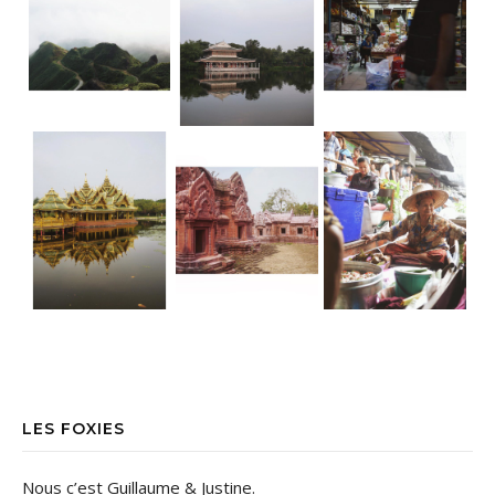
Ancient City • Bangkok Dorure & Grisai
Ancient City • Bangkok Le parc d’Anc
• Floating market TGIF ! La bonne nou
LES FOXIES
Nous c’est Guillaume & Justine.