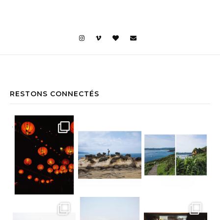
RESTONS CONNECTÉS
Jiufen • Taïwan Comme un air de Miyaz
Yehliu Geopark • Taïwan À la découv
Yehliu Geopark • Taïwan Le bonne surp
Teatop Mountain • Taïwan Raison n.352
Suan Sampran • Bangkok C’est un peu