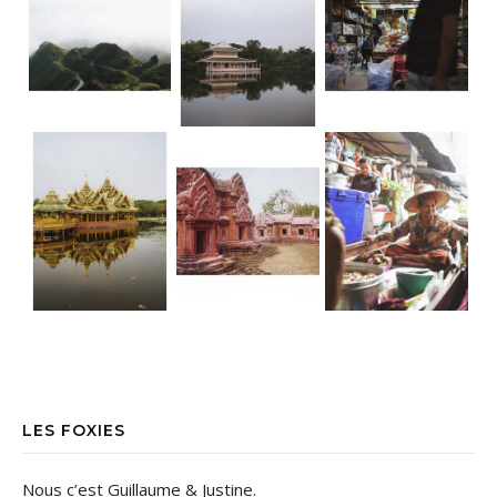
Ancient City • Bangkok Dorure & Grisai
Ancient City • Bangkok Le parc d’Anc
• Floating market TGIF ! La bonne nou
LES FOXIES
Nous c’est Guillaume & Justine.