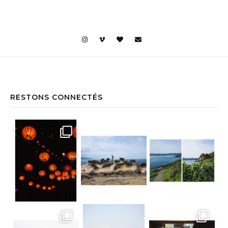
RESTONS CONNECTÉS
Jiufen • Taïwan Comme un air de Miyaz
Yehliu Geopark • Taïwan À la découv
Yehliu Geopark • Taïwan Le bonne surp
Teatop Mountain • Taïwan Raison n.352
Suan Sampran • Bangkok C’est un peu