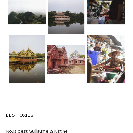
Ancient City • Bangkok Dorure & Grisai
Ancient City • Bangkok Le parc d’Anc
• Floating market TGIF ! La bonne nou
LES FOXIES
Nous c’est Guillaume & Justine.