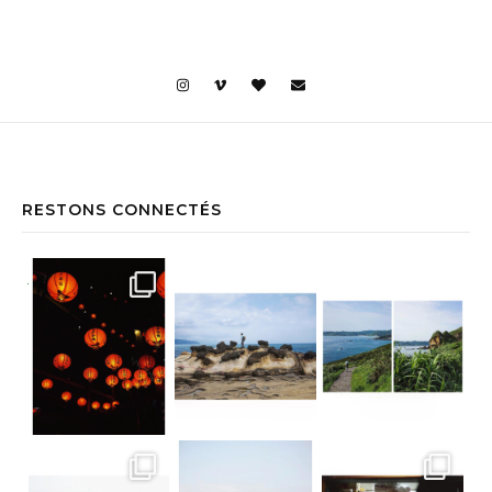
RESTONS CONNECTÉS
Jiufen • Taïwan Comme un air de Miyaz
Yehliu Geopark • Taïwan À la découv
Yehliu Geopark • Taïwan Le bonne surp
Teatop Mountain • Taïwan Raison n.352
Suan Sampran • Bangkok C’est un peu