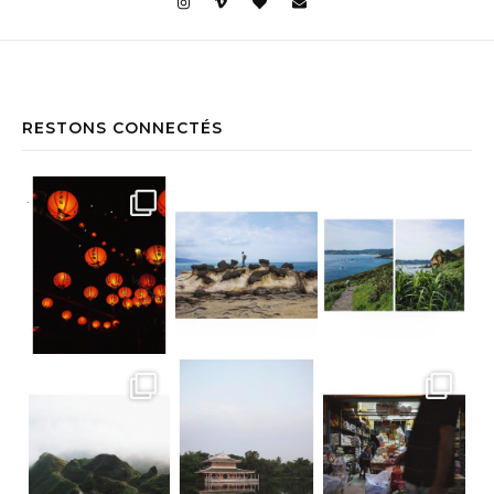
RESTONS CONNECTÉS
Jiufen • Taïwan Comme un air de Miyaz
Yehliu Geopark • Taïwan À la découv
Yehliu Geopark • Taïwan Le bonne surp
Teatop Mountain • Taïwan Raison n.352
Suan Sampran • Bangkok C’est un peu