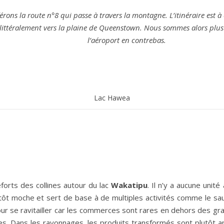
ns la route n°8 qui passe à travers la montagne. L’itinéraire est à c
littéralement vers la plaine de Queenstown. Nous sommes alors plus 
Carnets de voyages hors des sentiers battus
l’aéroport en contrebas.
Lac Hawea
forts des collines autour du lac
Wakatipu
. Il n’y a aucune unit
utôt moche et sert de base à de multiples activités comme le sau
pour se ravitailler car les commerces sont rares en dehors des gra
les. Dans les rayonnages, les produits transformés sont plutôt