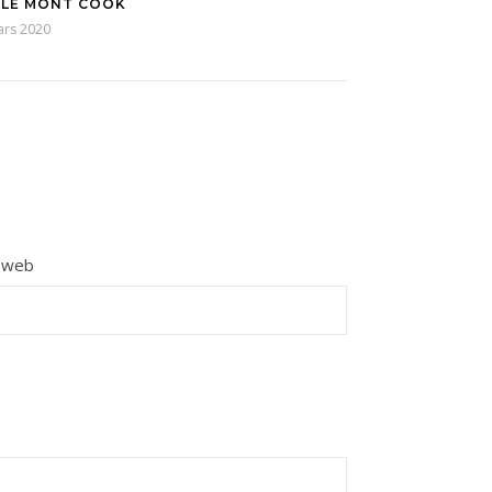
: LE MONT COOK
ars 2020
e web