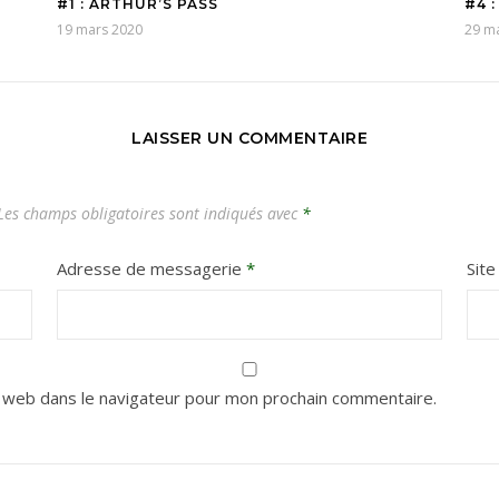
#1 : ARTHUR’S PASS
#4 
19 mars 2020
29 m
LAISSER UN COMMENTAIRE
es champs obligatoires sont indiqués avec
*
Adresse de messagerie
*
Sit
 web dans le navigateur pour mon prochain commentaire.