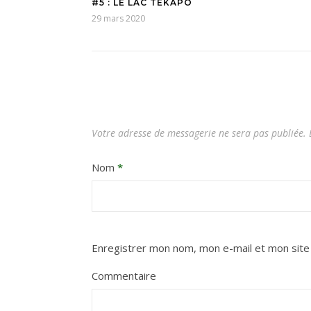
#5 : LE LAC TEKAPO
29 mars 2020
Votre adresse de messagerie ne sera pas publiée.
L
Nom
*
Enregistrer mon nom, mon e-mail et mon site
Commentaire