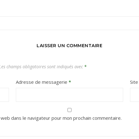
Carnets de voyages hors des sentiers battus
LAISSER UN COMMENTAIRE
es champs obligatoires sont indiqués avec
*
Adresse de messagerie
*
Sit
 web dans le navigateur pour mon prochain commentaire.