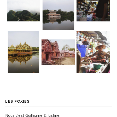
Ancient City • Bangkok Dorure & Grisai
Ancient City • Bangkok Le parc d’Anc
• Floating market TGIF ! La bonne nou
LES FOXIES
Nous c’est Guillaume & Justine.