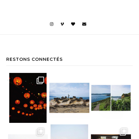
RESTONS CONNECTÉS
Jiufen • Taïwan Comme un air de Miyaz
Yehliu Geopark • Taïwan À la découv
Yehliu Geopark • Taïwan Le bonne surp
Teatop Mountain • Taïwan Raison n.352
Suan Sampran • Bangkok C’est un peu