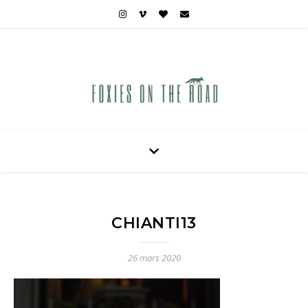
Carnets de voyages hors des sentiers battus
CHIANTI13
26 mars 2020