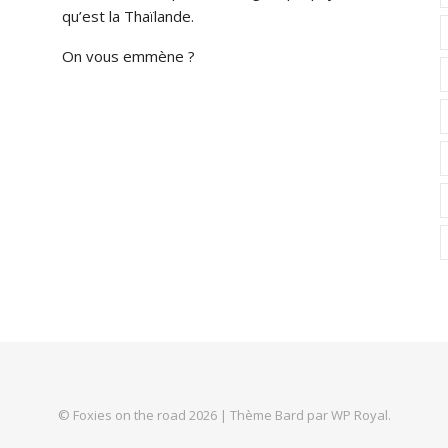
qu’est la Thaïlande.
On vous emmène ?
© Foxies on the road 2026 |
Thème Bard par
WP Royal
.