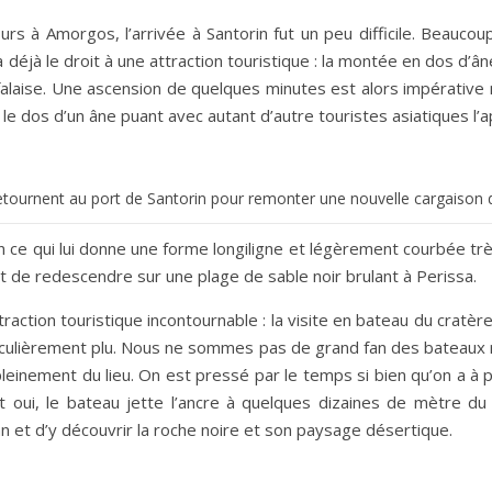
urs à Amorgos, l’arrivée à Santorin fut un peu difficile. Beaucou
 déjà le droit à une attraction touristique : la montée en dos d’âne
Carnets de voyages hors des sentiers battus
e falaise. Une ascension de quelques minutes est alors impérativ
e dos d’un âne puant avec autant d’autre touristes asiatiques l’a
etournent au port de Santorin pour remonter une nouvelle cargaison d
can ce qui lui donne une forme longiligne et légèrement courbée tr
t de redescendre sur une plage de sable noir brulant à Perissa.
ction touristique incontournable : la visite en bateau du cratè
ticulièrement plu. Nous ne sommes pas de grand fan des bateaux 
einement du lieu. On est pressé par le temps si bien qu’on a à pe
 oui, le bateau jette l’ancre à quelques dizaines de mètre du 
lcan et d’y découvrir la roche noire et son paysage désertique.