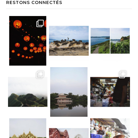
RESTONS CONNECTÉS
Jiufen • Taïwan Comme un air de Miyaz
Yehliu Geopark • Taïwan À la découv
Yehliu Geopark • Taïwan Le bonne surp
Teatop Mountain • Taïwan Raison n.352
Suan Sampran • Bangkok C’est un peu
Ancient City • Bangkok Dorure & Grisai
Ancient City • Bangkok Le parc d’Anc
• Floating market TGIF ! La bonne nou