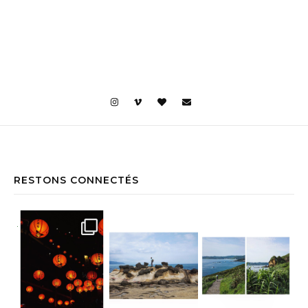
RESTONS CONNECTÉS
Jiufen • Taïwan Comme un air de Miyaz
Yehliu Geopark • Taïwan À la découv
Yehliu Geopark • Taïwan Le bonne surp