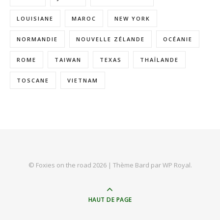
LOUISIANE
MAROC
NEW YORK
NORMANDIE
NOUVELLE ZÉLANDE
OCÉANIE
ROME
TAIWAN
TEXAS
THAÏLANDE
TOSCANE
VIETNAM
© Foxies on the road 2026 |
Thème Bard par
WP Royal
.
HAUT DE PAGE