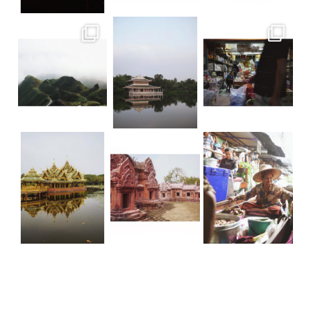
Teatop Mountain • Taïwan Raison n.352
Suan Sampran • Bangkok C’est un peu
Ancient City • Bangkok Dorure & Grisai
Ancient City • Bangkok Le parc d’Anc
• Floating market TGIF ! La bonne nou