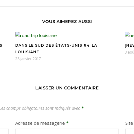
VOUS AIMEREZ AUSSI
S
DANS LE SUD DES ÉTATS-UNIS #4: LA
[NE
LOUISIANE
3 aoû
28 janvier 2017
LAISSER UN COMMENTAIRE
es champs obligatoires sont indiqués avec
*
Adresse de messagerie
*
Sit