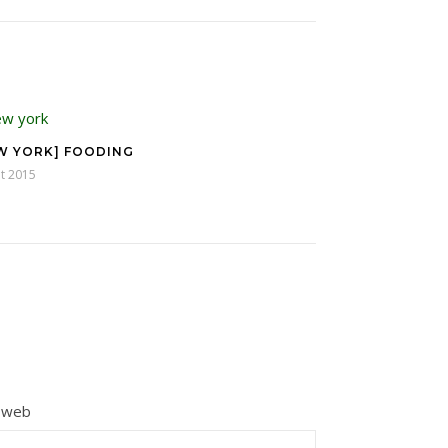
W YORK] FOODING
t 2015
e web