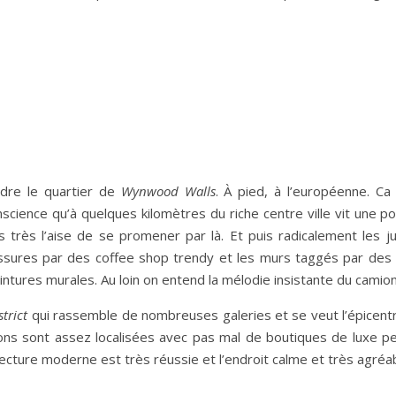
ndre le quartier de
Wynwood Walls
. À pied, à l’européenne. C
onscience qu’à quelques kilomètres du riche centre ville vit une p
 très l’aise de se promener par là. Et puis radicalement les j
ssures par des coffee shop trendy et les murs taggés par des
ntures murales. Au loin on entend la mélodie insistante du camio
trict
qui rassemble de nombreuses galeries et se veut l’épicent
ns sont assez localisées avec pas mal de boutiques de luxe p
tecture moderne est très réussie et l’endroit calme et très agréab