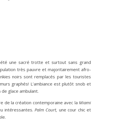
a été une sacré trotte et surtout sans grand
opulation très pauvre et majoritairement afro-
unkies noirs sont remplacés par les touristes
 murs graphés! L’ambiance est plutôt snob et
n de glace ambulant.
re de la création contemporaine avec la
Miami
eu intéressantes.
Palm Court,
une cour chic et
le.