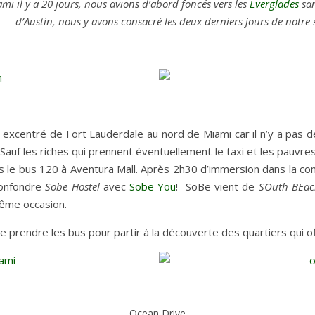
mi il y a 20 jours, nous avions d’abord foncés vers les
Everglades
san
d’Austin, nous y avons consacré les deux derniers jours de notre 
Carnets de voyages hors des sentiers battus
rt excentré de Fort Lauderdale au nord de Miami car il n’y a pas
Sauf les riches qui prennent éventuellement le taxi et les pauvre
s le bus 120 à Aventura Mall. Après 2h30 d’immersion dans la com
confondre
Sobe Hostel
avec
Sobe You
! SoBe vient de
SOuth BEac
ême occasion.
de prendre les bus pour partir à la découverte des quartiers qui o
Ocean Drive