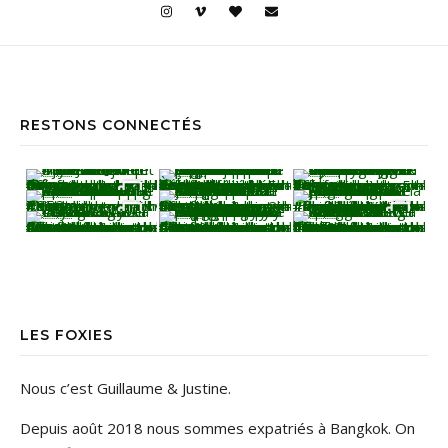
RESTONS CONNECTÉS
Jiufen • Taïwan Comme un air de Miyaz
Yehliu Geopark • Taïwan À la découv
Yehliu Geopark • Taïwan Le bonne surp
Teatop Mountain • Taïwan Raison n.352
Suan Sampran • Bangkok C’est un peu
Ancient City • Bangkok Dorure & Grisai
Ancient City • Bangkok Le parc d’Anc
• Floating market TGIF ! La bonne nou
LES FOXIES
Nous c’est Guillaume & Justine.
Depuis août 2018 nous sommes expatriés à Bangkok. On