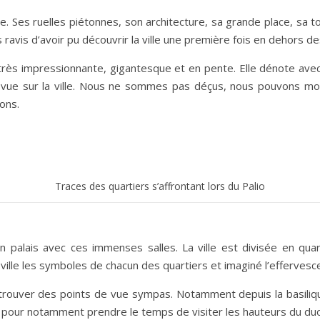
. Ses ruelles piétonnes, son architecture, sa grande place, sa t
avis d’avoir pu découvrir la ville une première fois en dehors des
Carnets de voyages hors des sentiers battus
rès impressionnante, gigantesque et en pente. Elle dénote avec l
 vue sur la ville. Nous ne sommes pas déçus, nous pouvons mont
rons.
Traces des quartiers s’affrontant lors du Palio
n palais avec ces immenses salles. La ville est divisée en qua
la ville les symboles de chacun des quartiers et imaginé l’efferve
de trouver des points de vue sympas. Notamment depuis la basili
le pour notamment prendre le temps de visiter les hauteurs du d