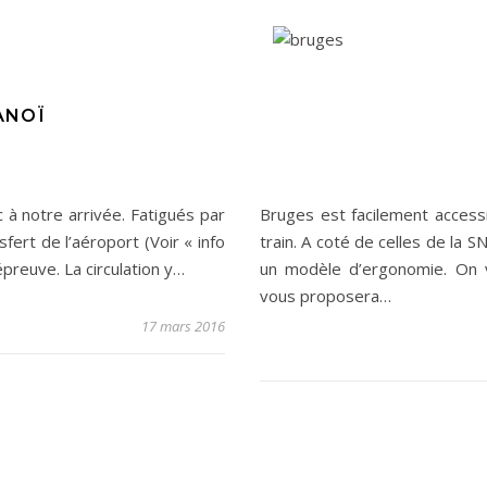
ANOÏ
c à notre arrivée. Fatigués par
Bruges est facilement access
sfert de l’aéroport (Voir « info
train. A coté de celles de la
 épreuve. La circulation y…
un modèle d’ergonomie. On v
vous proposera…
17 mars 2016