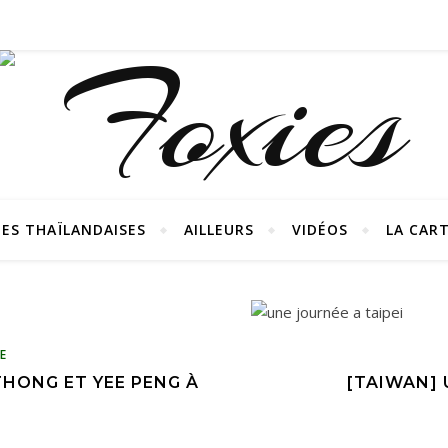
ES THAÏLANDAISES
AILLEURS
VIDÉOS
LA CAR
E
THONG ET YEE PENG À
[TAIWAN] 
I