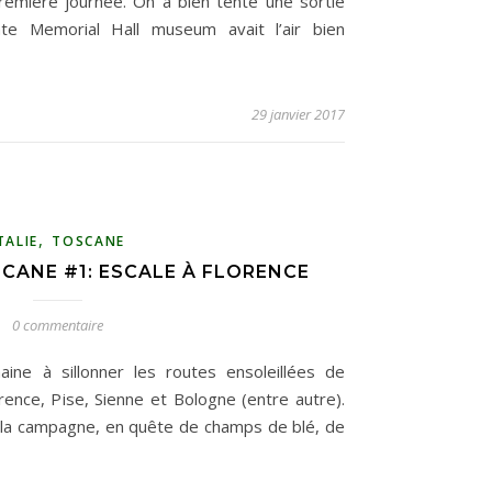
première journée. On a bien tenté une sortie
ate Memorial Hall museum avait l’air bien
29 janvier 2017
,
TALIE
TOSCANE
CANE #1: ESCALE À FLORENCE
0 commentaire
ne à sillonner les routes ensoleillées de
ence, Pise, Sienne et Bologne (entre autre).
é la campagne, en quête de champs de blé, de