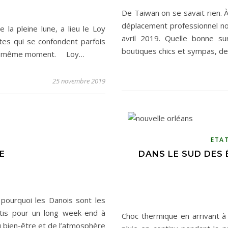
De Taiwan on se savait rien. À
déplacement professionnel n
la pleine lune, a lieu le Loy
Carnets de voyages hors des sentiers battus
avril 2019. Quelle bonne su
tes qui se confondent parfois
boutiques chics et sympas, d
t au même moment. Loy…
25 novembre 2019
ETA
E
DANS LE SUD DES 
ourquoi les Danois sont les
is pour un long week-end à
Choc thermique en arrivant à 
u bien-être et de l’atmosphère