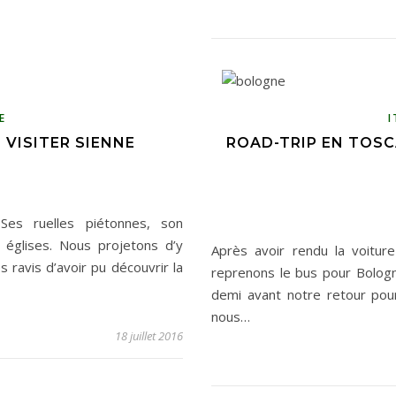
E
I
 VISITER SIENNE
ROAD-TRIP EN TOSC
es ruelles piétonnes, son
s églises. Nous projetons d’y
Après avoir rendu la voiture
ravis d’avoir pu découvrir la
reprenons le bus pour Bolog
demi avant notre retour pour 
nous…
18 juillet 2016