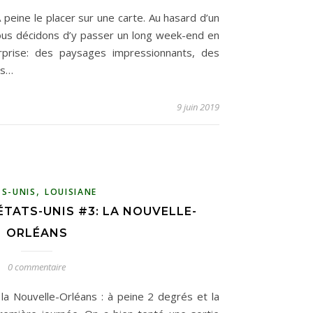
 peine le placer sur une carte. Au hasard d’un
ous décidons d’y passer un long week-end en
rprise: des paysages impressionnants, des
es…
9 juin 2019
,
TS-UNIS
LOUISIANE
ÉTATS-UNIS #3: LA NOUVELLE-
ORLÉANS
0 commentaire
la Nouvelle-Orléans : à peine 2 degrés et la