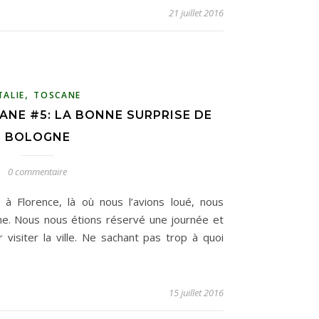
21 juillet 2016
,
TALIE
TOSCANE
ANE #5: LA BONNE SURPRISE DE
BOLOGNE
0 commentaire
 à Florence, là où nous l’avions loué, nous
ne. Nous nous étions réservé une journée et
visiter la ville. Ne sachant pas trop à quoi
15 juillet 2016