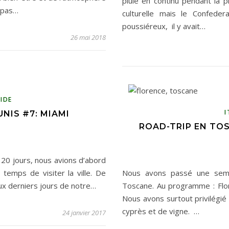
pluie en continu pendant la 
 pas…
culturelle mais le Confeder
poussiéreux, il y avait…
26 mai 2018
IDE
I
NIS #7: MIAMI
ROAD-TRIP EN TOS
a 20 jours, nous avions d’abord
temps de visiter la ville. De
Nous avons passé une semai
ux derniers jours de notre…
Toscane. Au programme : Flor
Nous avons surtout privilégi
cyprès et de vigne. …
24 janvier 2017