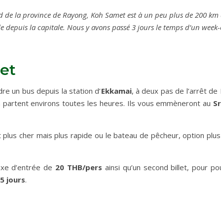
d de la province de Rayong, Koh Samet est à un peu plus de 200 km de
ble depuis la capitale. Nous y avons passé 3 jours le temps d’un wee
Carnets de voyages hors des sentiers battus
et
re un bus depuis la station d’
Ekkamai
, à deux pas de l’arrêt d
n partent environs toutes les heures. Ils vous emmèneront au
Sr
t plus cher mais plus rapide ou le bateau de pêcheur, option pl
taxe d’entrée de
20 THB/pers
ainsi qu’un second billet, pour po
5 jours
.