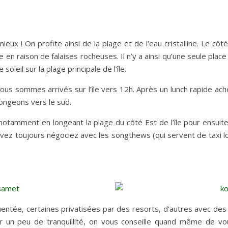
mieux ! On profite ainsi de la plage et de l’eau cristalline. Le côté
 en raison de falaises rocheuses. Il n’y a ainsi qu’une seule plac
soleil sur la plage principale de l’île.
ous sommes arrivés sur l’île vers 12h. Après un lunch rapide ac
longeons vers le sud.
d, notamment en longeant la plage du côté Est de l’île pour ensuit
vez toujours négociez avec les songthews (qui servent de taxi l
ntée, certaines privatisées par des resorts, d’autres avec des 
ir un peu de tranquillité, on vous conseille quand même de 