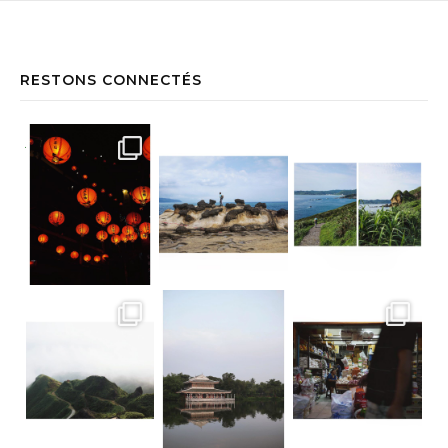
RESTONS CONNECTÉS
Jiufen • Taïwan Comme un air de Miyaz
Yehliu Geopark • Taïwan À la découv
Yehliu Geopark • Taïwan Le bonne surp
Teatop Mountain • Taïwan Raison n.352
Suan Sampran • Bangkok C’est un peu