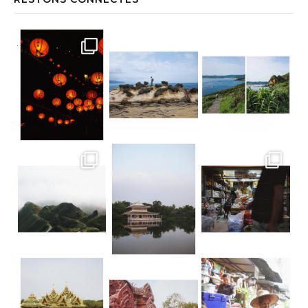
Jiufen • Taïwan Comme un air de Miyaz
Yehliu Geopark • Taïwan À la découv
Yehliu Geopark • Taïwan Le bonne surp
Teatop Mountain • Taïwan Raison n.352
Suan Sampran • Bangkok C’est un peu
Ancient City • Bangkok Dorure & Grisai
Ancient City • Bangkok Le parc d’Anc
• Floating market TGIF ! La bonne nou